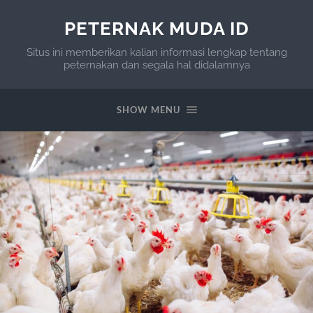
PETERNAK MUDA ID
Situs ini memberikan kalian informasi lengkap tentang
peternakan dan segala hal didalamnya
SHOW MENU